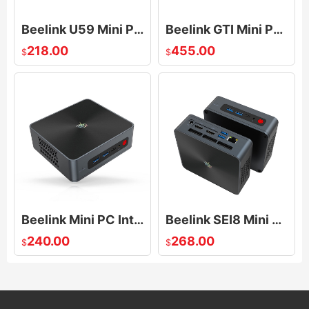
Beelink U59 Mini PC with 11th Gen Processor N5095 Windows 10,16G DDR 512G SSD Mini Desktop Computer
Beelink GTI Mini PC Windows 11 with Intel i5-1135G7, 16G DDR4 500G SSD Business Gaming Mini Computer
218.00
455.00
$
$
Beelink Mini PC Intel i3-8109U (up to 3.6Ghz) SEi8, 8GB RAM 256GB NVMe SSD Mini Computer Windows 11
Beelink SEI8 Mini PC Windows 11, Intel 8th Gen 8109U, 16GB DDR4 RAM 500GB SSD,Dual HDMI Mini Compute
240.00
268.00
$
$