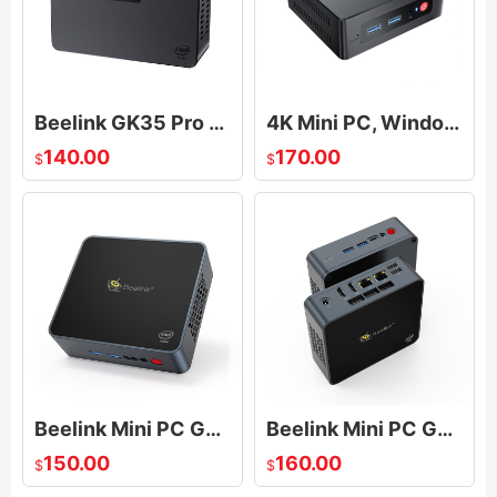
Beelink GK35 Pro Mini PC, Windows 10 Intel J4105 Desktop Mini Computer 8G+256GB 4K Dual HDMI Ports
4K Mini PC, Windows 11 Mini Computer Beelink Intel Processor N5095 8GB DDR4 256GB SSD Dual Screen
140.00
170.00
$
$
Beelink Mini PC GK55 Windows 10, Mini Desktop Computer 8GB DDR4/128GB SSD, Celeron J4125, 4K HD
Beelink Mini PC GK55 Windows 10, Mini Desktop Computer 8GB DDR4/256GB SSD, Celeron J4125, 4K HD
150.00
160.00
$
$