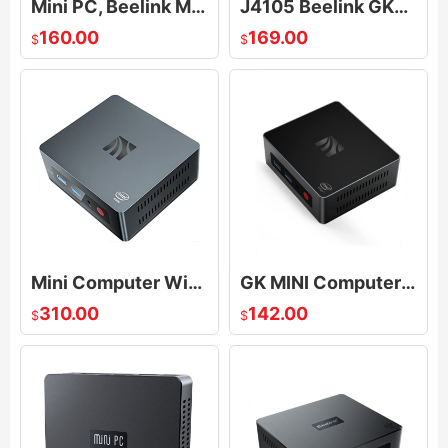
Mini PC, Beelink Mini S Intel 11th Gen N5095, 8GB DDR4 128GB 256GB SSD, Windows 11 Mini Computer
J4105 Beelink GK35 Pro Windows 10 MINI PC, BT4.0, Dual HDMI Ports, Gigabit Ethernet, Support WOL
160.00
169.00
$
$
Mini Computer Windows 10, GK35 Mini PC 8GB RAM 256GB SSD Intel Celeron J3455 Support 2.4G/5G WiFi
GK MINI Computer Mini PC Windows 10 Celeron J4125(up to 2.7GHz) Processor, 8GB 128G SSD Supports 4K
310.00
142.00
$
$