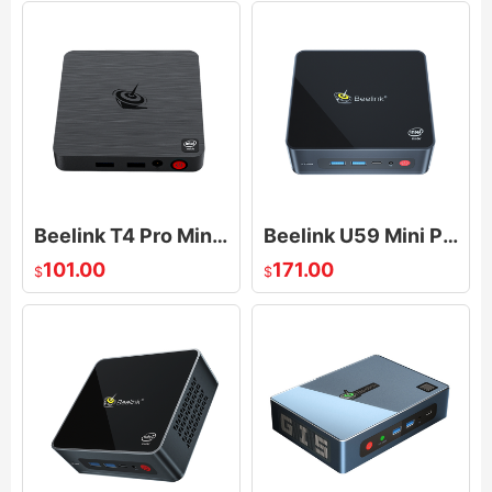
Beelink T4 Pro Mini PC Windows 10 Celeron N3350(up to 2.4GHz), 4G DDR/64G eMMC, Supports 4K/BT4.0
Beelink U59 Mini PC, 8GB DDR4+256GB M.2 SATA SSD Mini Computers, Small PC Supports Dual 4K HDMI
101.00
171.00
$
$